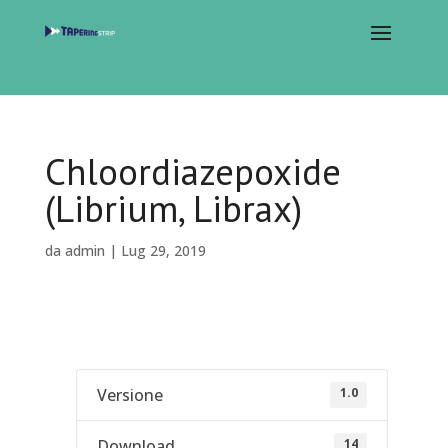
Chloordiazepoxide
(Librium, Librax)
da
admin
|
Lug 29, 2019
1.0
Versione
14
Download