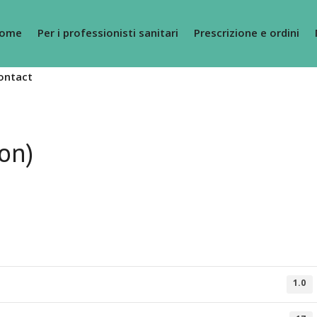
ome
Per i professionisti sanitari
Prescrizione e ordini
ontact
on)
1.0