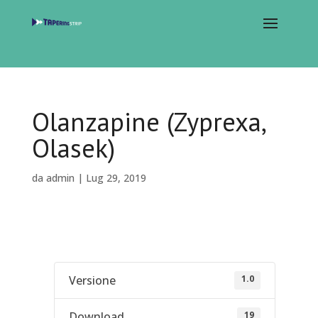
Olanzapine (Zyprexa,
Olasek)
da
admin
|
Lug 29, 2019
1.0
Versione
19
Download