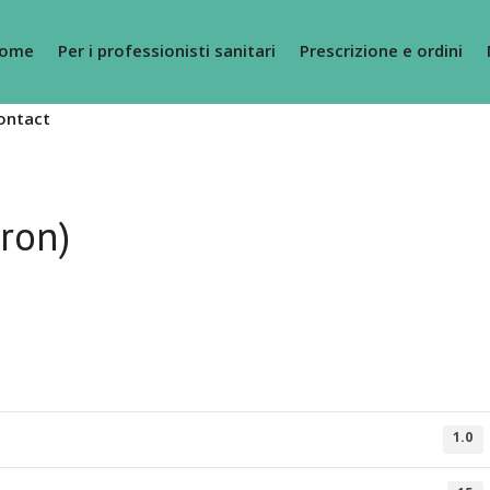
ome
Per i professionisti sanitari
Prescrizione e ordini
ontact
ron)
1.0