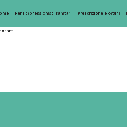
ome
Per i professionisti sanitari
Prescrizione e ordini
ontact