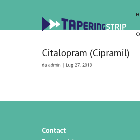
H
C
Citalopram (Cipramil)
da
admin
|
Lug 27, 2019
Contact