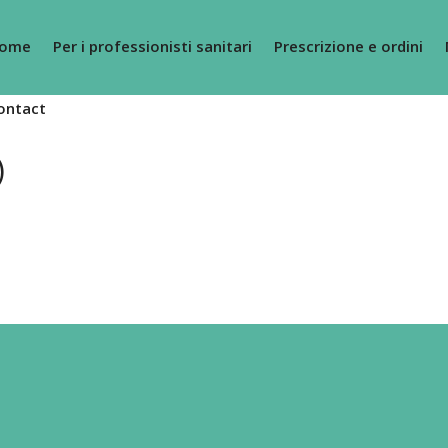
ome
Per i professionisti sanitari
Prescrizione e ordini
ontact
)