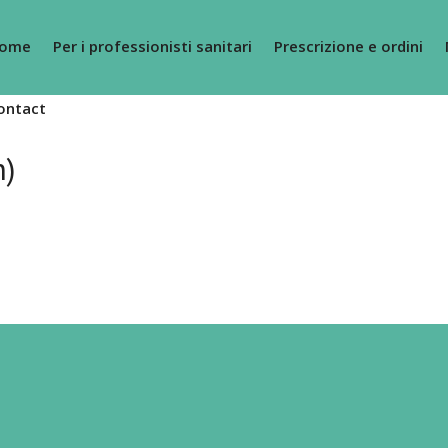
ome
Per i professionisti sanitari
Prescrizione e ordini
ontact
n)