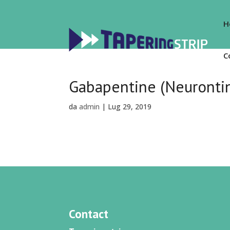
H
C
Gabapentine (Neuronti
da
admin
|
Lug 29, 2019
Contact